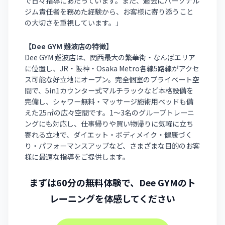
で日々指導にあたっています。また、過去にパーソナル
ジム責任者を務めた経験から、お客様に寄り添うこと
の大切さを重視しています。」
【Dee GYM 難波店の特徴】
Dee GYM 難波店は、関西最大の繁華街・なんばエリア
に位置し、JR・阪神・Osaka Metro各線5路線がアクセ
ス可能な好立地にオープン。完全個室のプライベート空
間で、5in1カウンター式マルチラックなど本格設備を
完備し、シャワー無料・マッサージ施術用ベッドも備
えた25㎡の広々空間です。1〜3名のグループトレーニ
ングにも対応し、仕事帰りや買い物帰りに気軽に立ち
寄れる立地で、ダイエット・ボディメイク・健康づく
り・パフォーマンスアップなど、さまざまな目的のお客
様に最適な指導をご提供します。
まずは60分の無料体験で、Dee GYMのト
レーニングを体感してください