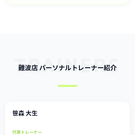
TRAINERS
難波店 パーソナルトレーナー紹介
笹森 大生
代表トレーナー