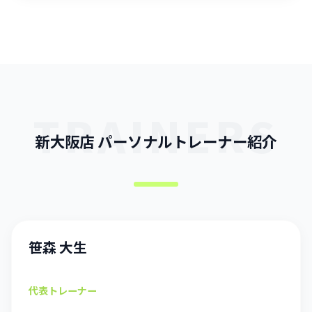
TRAINERS
新大阪店 パーソナルトレーナー紹介
笹森 大生
代表トレーナー