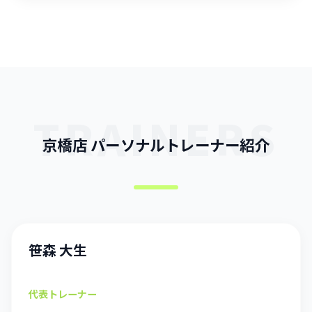
TRAINERS
京橋店 パーソナルトレーナー紹介
笹森 大生
代表トレーナー